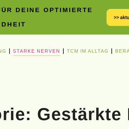
ÜR DEINE OPTIMIERTE
>> aktu
DHEIT
NG
STARKE NERVEN
TCM IM ALLTAG
BER
rie: Gestärkte