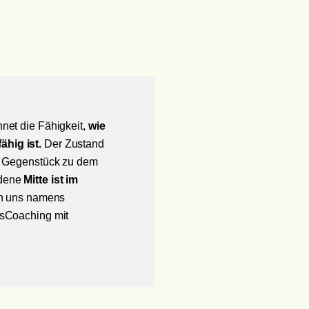
net die Fähigkeit,
wie
hig ist.
Der Zustand
as Gegenstück zu dem
ldene
Mitte ist im
 in uns namens
tsCoaching mit